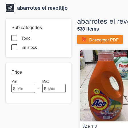
abarrotes el revoltijo
abarrotes el revo
Sub categories
538 items
Todo
Descargar PDF
En stock
Price
Min
Max
-
$
$
Ace 1,8