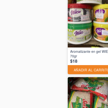
Aromatizante en gel WI
70gr
$18
AÑADIR AL CARRIT