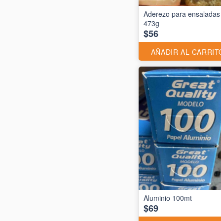
Aderezo para ensaladas
473g
$56
AÑADIR AL CARRIT
$69