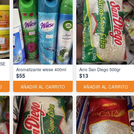
ESE
Aromatizante wiese 400ml
Arro San Diego 500gr
$55
$13
O
AÑADIR AL CARRITO
AÑADIR AL CARRITO