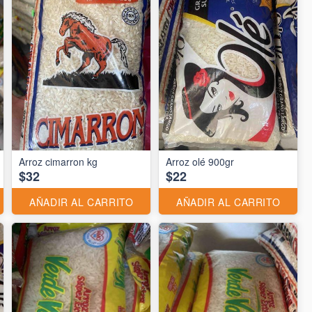
Arroz cimarron kg
Arroz olé 900gr
$32
$22
AÑADIR AL CARRITO
AÑADIR AL CARRITO