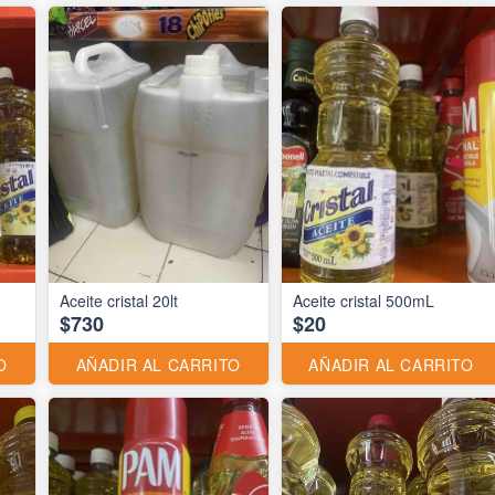
Aceite cristal 20lt
Aceite cristal 500mL
$730
$20
O
AÑADIR AL CARRITO
AÑADIR AL CARRITO