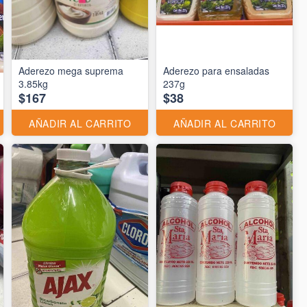
Aderezo mega suprema
Aderezo para ensaladas
3.85kg
237g
$167
$38
AÑADIR AL CARRITO
AÑADIR AL CARRITO