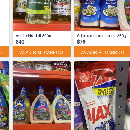
Aceite Nutrioli 800ml
Aderezo blue cheese 260gr
$40
$79
O
AÑADIR AL CARRITO
AÑADIR AL CARRITO