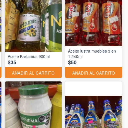
Aceite lustra muebles 3 en
Aceite Kartamus 900ml
1 240ml
$35
$50
AÑADIR AL CARRITO
AÑADIR AL CARRITO