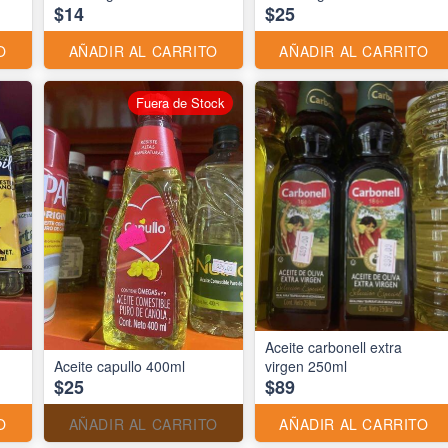
$14
$25
O
AÑADIR AL CARRITO
AÑADIR AL CARRITO
Fuera de Stock
Aceite carbonell extra
Aceite capullo 400ml
virgen 250ml
$25
$89
O
AÑADIR AL CARRITO
AÑADIR AL CARRITO