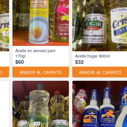
Aceite en aerosol pam
170gr
Aceite hogar 800ml
$60
$32
O
AÑADIR AL CARRITO
AÑADIR AL CARRITO