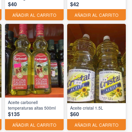
$40
$42
AÑADIR AL CARRITO
AÑADIR AL CARRITO
Aceite carbonell
temperaturas altas 500ml
Aceite cristal 1.5L
$135
$60
AÑADIR AL CARRITO
AÑADIR AL CARRITO