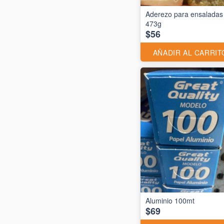
Aderezo para ensaladas
473g
$56
AÑADIR AL CARRIT
$69