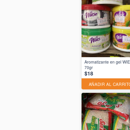
Aromatizante en gel WI
70gr
$18
AÑADIR AL CARRIT