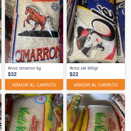
Arroz cimarron kg
Arroz olé 900gr
$32
$22
AÑADIR AL CARRITO
AÑADIR AL CARRITO