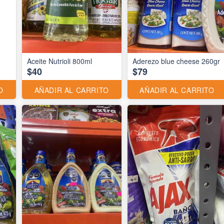
Aceite Nutrioli 800ml
Aderezo blue cheese 260gr
$40
$79
O
AÑADIR AL CARRITO
AÑADIR AL CARRITO