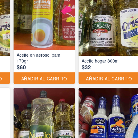
Aceite en aerosol pam
170gr
Aceite hogar 800ml
$60
$32
O
AÑADIR AL CARRITO
AÑADIR AL CARRITO