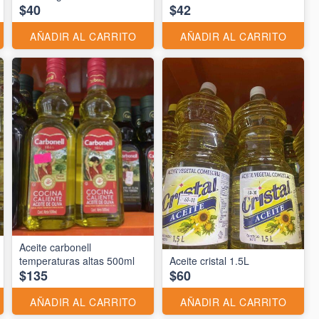
$40
$42
AÑADIR AL CARRITO
AÑADIR AL CARRITO
Aceite carbonell
temperaturas altas 500ml
Aceite cristal 1.5L
$135
$60
AÑADIR AL CARRITO
AÑADIR AL CARRITO