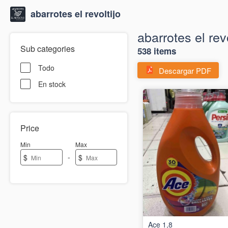
abarrotes el revoltijo
abarrotes el revo
Sub categories
538 items
Todo
Descargar PDF
En stock
Price
Min
Max
-
$
$
Ace 1,8