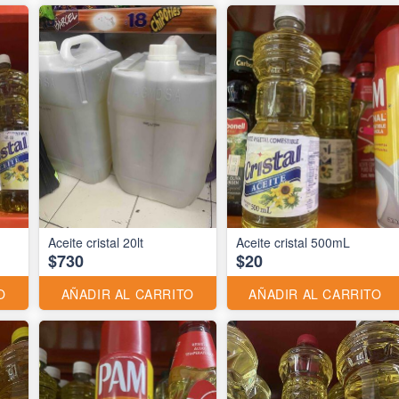
Aceite cristal 20lt
Aceite cristal 500mL
$730
$20
O
AÑADIR AL CARRITO
AÑADIR AL CARRITO