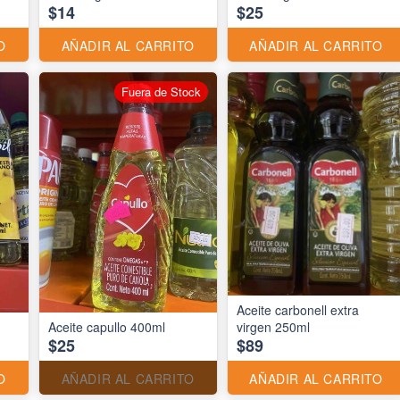
$14
$25
O
AÑADIR AL CARRITO
AÑADIR AL CARRITO
Fuera de Stock
Aceite carbonell extra
Aceite capullo 400ml
virgen 250ml
$25
$89
O
AÑADIR AL CARRITO
AÑADIR AL CARRITO