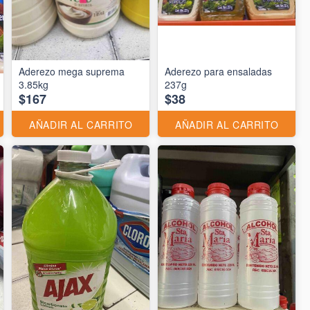
Aderezo mega suprema
Aderezo para ensaladas
3.85kg
237g
$167
$38
AÑADIR AL CARRITO
AÑADIR AL CARRITO