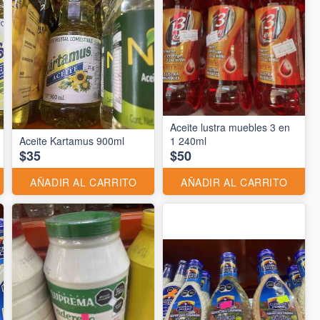
Aceite lustra muebles 3 en
Aceite Kartamus 900ml
1 240ml
$35
$50
AÑADIR AL CARRITO
AÑADIR AL CARRITO