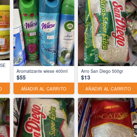
ESE
Aromatizante wiese 400ml
Arro San Diego 500gr
$55
$13
O
AÑADIR AL CARRITO
AÑADIR AL CARRITO