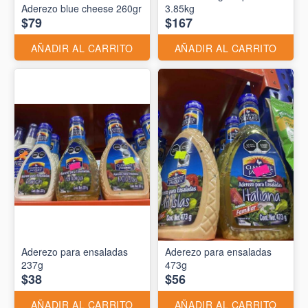
Aderezo blue cheese 260gr
3.85kg
$79
$167
AÑADIR AL CARRITO
AÑADIR AL CARRITO
Aderezo para ensaladas
Aderezo para ensaladas
237g
473g
$38
$56
AÑADIR AL CARRITO
AÑADIR AL CARRITO