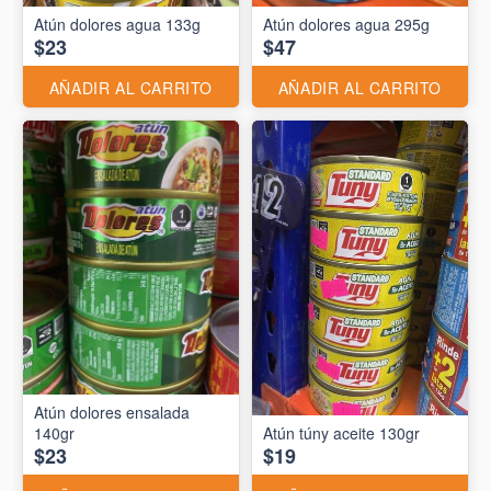
Atún dolores agua 133g
Atún dolores agua 295g
$23
$47
AÑADIR AL CARRITO
AÑADIR AL CARRITO
Atún dolores ensalada
140gr
Atún túny aceite 130gr
$23
$19