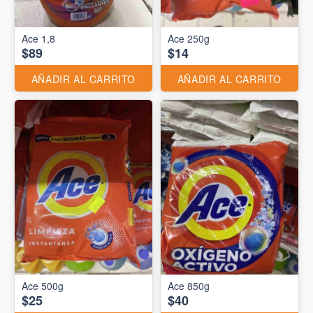
Ace 1,8
Ace 250g
$89
$14
AÑADIR AL CARRITO
AÑADIR AL CARRITO
Ace 500g
Ace 850g
$25
$40