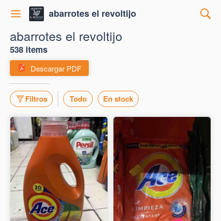
abarrotes el revoltijo
abarrotes el revoltijo
538 items
Descargar PDF
Filtros
Todo
En stock