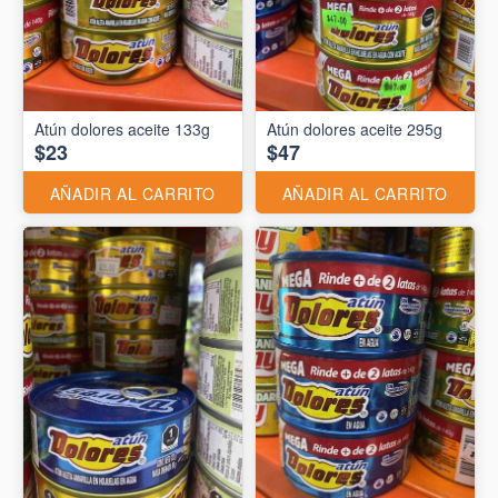
Atún dolores aceite 133g
Atún dolores aceite 295g
$23
$47
AÑADIR AL CARRITO
AÑADIR AL CARRITO