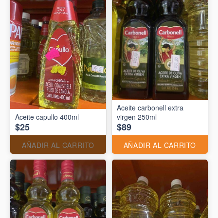
Aceite carbonell extra
Aceite capullo 400ml
virgen 250ml
$25
$89
AÑADIR AL CARRITO
AÑADIR AL CARRITO