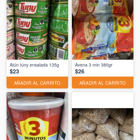
Atún túny ensalada 135g
Avena 3 min 380gr
$23
$26
AÑADIR AL CARRITO
AÑADIR AL CARRITO