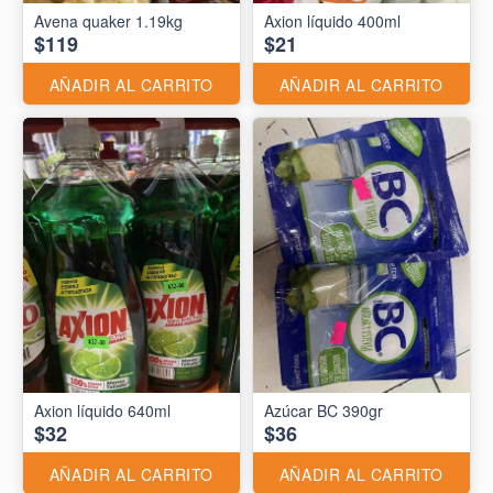
Avena quaker 1.19kg
Axion líquido 400ml
$119
$21
AÑADIR AL CARRITO
AÑADIR AL CARRITO
Axion líquido 640ml
Azúcar BC 390gr
$32
$36
AÑADIR AL CARRITO
AÑADIR AL CARRITO