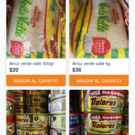
Arroz verde valle 500gr
Arroz verde valle kg
$20
$36
AÑADIR AL CARRITO
AÑADIR AL CARRITO