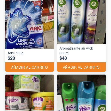
Aromatizante air wick
Ariel 500g
300ml
$28
$48
AÑADIR AL CARRITO
AÑADIR AL CARRITO