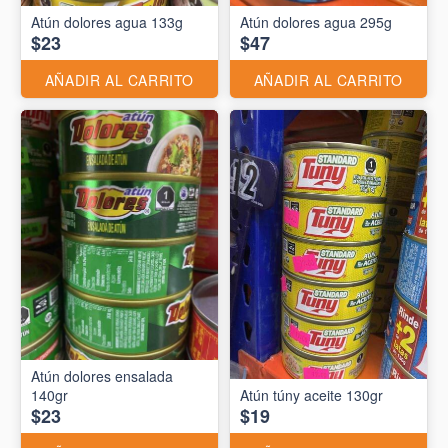
Atún dolores agua 133g
Atún dolores agua 295g
$23
$47
AÑADIR AL CARRITO
AÑADIR AL CARRITO
Atún dolores ensalada
140gr
Atún túny aceite 130gr
$23
$19