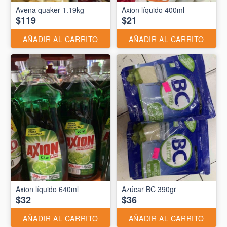
Avena quaker 1.19kg
Axion líquido 400ml
$119
$21
AÑADIR AL CARRITO
AÑADIR AL CARRITO
Axion líquido 640ml
Azúcar BC 390gr
$32
$36
AÑADIR AL CARRITO
AÑADIR AL CARRITO