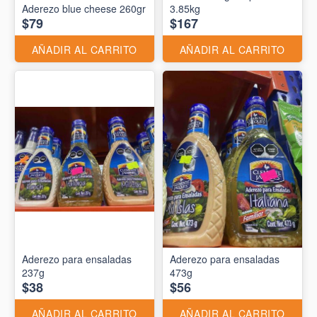
Aderezo blue cheese 260gr
3.85kg
$79
$167
AÑADIR AL CARRITO
AÑADIR AL CARRITO
Aderezo para ensaladas
Aderezo para ensaladas
237g
473g
$38
$56
AÑADIR AL CARRITO
AÑADIR AL CARRITO