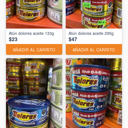
Atún dolores aceite 133g
Atún dolores aceite 295g
$23
$47
AÑADIR AL CARRITO
AÑADIR AL CARRITO