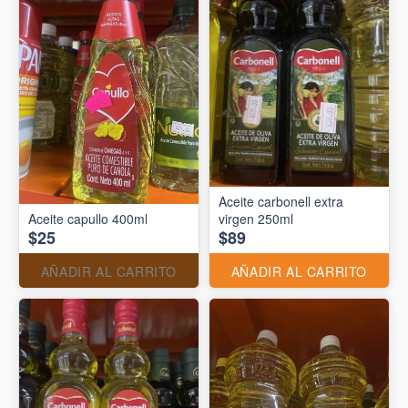
Aceite carbonell extra
Aceite capullo 400ml
virgen 250ml
$25
$89
AÑADIR AL CARRITO
AÑADIR AL CARRITO