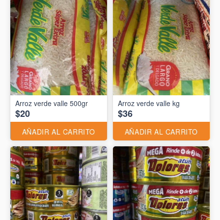
Arroz verde valle 500gr
Arroz verde valle kg
$20
$36
AÑADIR AL CARRITO
AÑADIR AL CARRITO