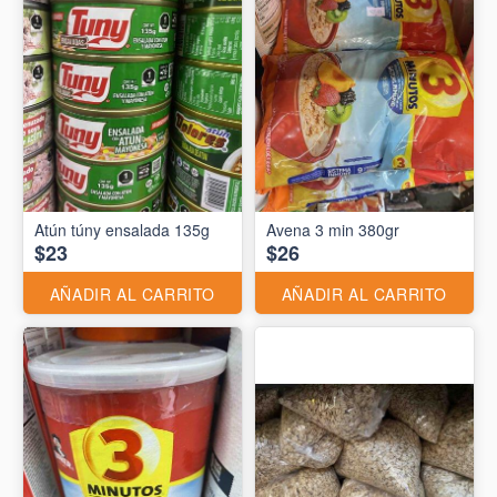
Atún túny ensalada 135g
Avena 3 min 380gr
$23
$26
AÑADIR AL CARRITO
AÑADIR AL CARRITO