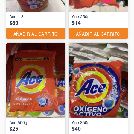
Ace 1,8
Ace 250g
$89
$14
AÑADIR AL CARRITO
AÑADIR AL CARRITO
Ace 500g
Ace 850g
$25
$40