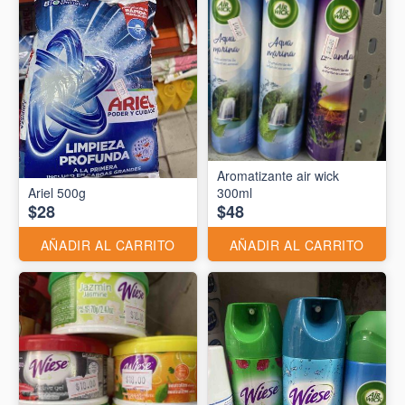
Aromatizante air wick
Ariel 500g
300ml
$28
$48
AÑADIR AL CARRITO
AÑADIR AL CARRITO