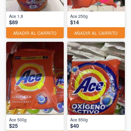
Ace 1,8
Ace 250g
$89
$14
AÑADIR AL CARRITO
AÑADIR AL CARRITO
Ace 500g
Ace 850g
$25
$40