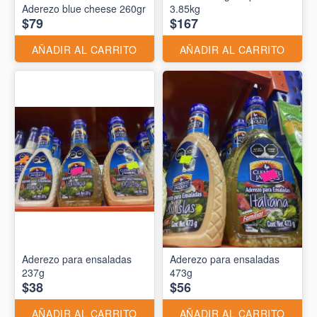
Aderezo blue cheese 260gr
3.85kg
$79
$167
AÑADIR AL CARRITO
AÑADIR AL CARRITO
Aderezo para ensaladas
Aderezo para ensaladas
237g
473g
$38
$56
AÑADIR AL CARRITO
AÑADIR AL CARRITO