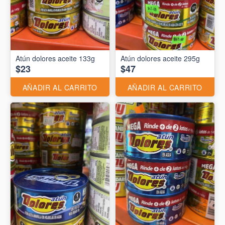
Atún dolores aceite 133g
Atún dolores aceite 295g
$23
$47
AÑADIR AL CARRITO
AÑADIR AL CARRITO