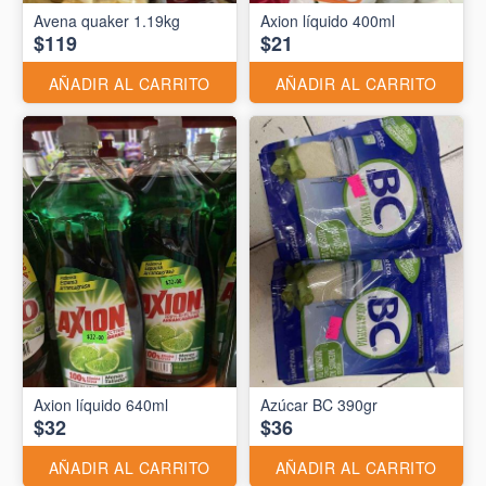
Avena quaker 1.19kg
Axion líquido 400ml
$119
$21
AÑADIR AL CARRITO
AÑADIR AL CARRITO
Axion líquido 640ml
Azúcar BC 390gr
$32
$36
AÑADIR AL CARRITO
AÑADIR AL CARRITO