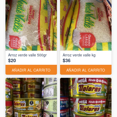
Arroz verde valle 500gr
Arroz verde valle kg
$20
$36
AÑADIR AL CARRITO
AÑADIR AL CARRITO