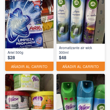
Aromatizante air wick
Ariel 500g
300ml
$28
$48
AÑADIR AL CARRITO
AÑADIR AL CARRITO