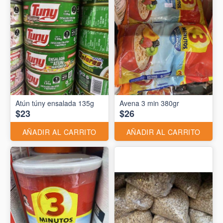
Atún túny ensalada 135g
Avena 3 min 380gr
$23
$26
AÑADIR AL CARRITO
AÑADIR AL CARRITO