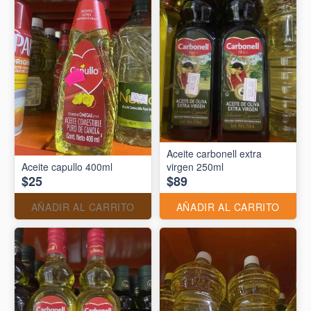
Aceite carbonell extra
Aceite capullo 400ml
virgen 250ml
$25
$89
AÑADIR AL CARRITO
AÑADIR AL CARRITO