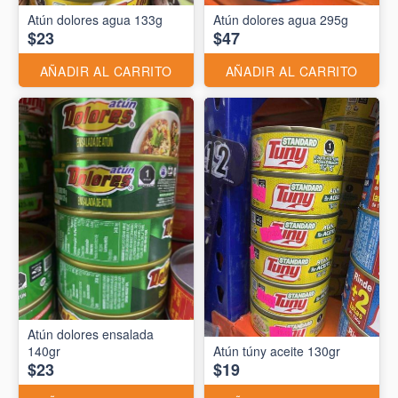
Atún dolores agua 133g
Atún dolores agua 295g
$23
$47
AÑADIR AL CARRITO
AÑADIR AL CARRITO
Atún dolores ensalada
140gr
Atún túny aceite 130gr
$23
$19