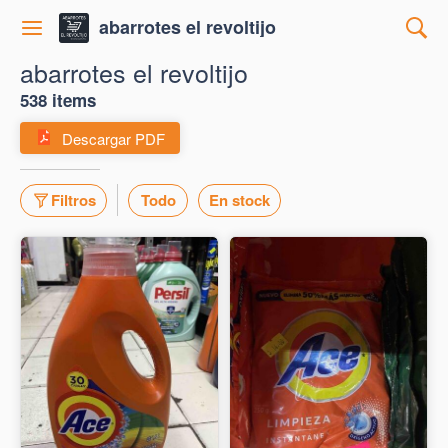
abarrotes el revoltijo
abarrotes el revoltijo
538 items
Descargar PDF
Filtros
Todo
En stock