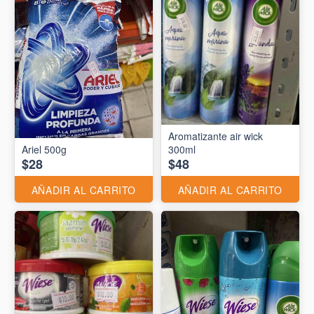
Aromatizante air wick
Ariel 500g
300ml
$28
$48
AÑADIR AL CARRITO
AÑADIR AL CARRITO