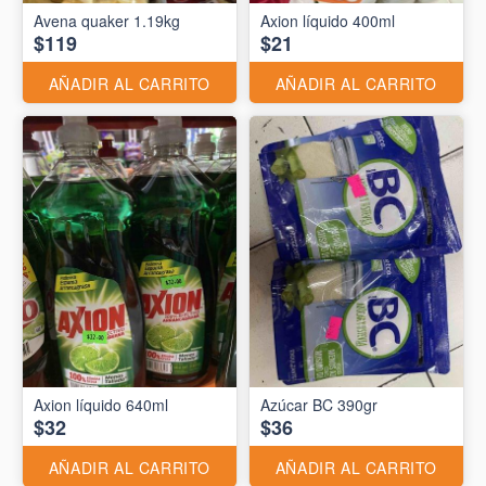
Avena quaker 1.19kg
Axion líquido 400ml
$119
$21
AÑADIR AL CARRITO
AÑADIR AL CARRITO
Axion líquido 640ml
Azúcar BC 390gr
$32
$36
AÑADIR AL CARRITO
AÑADIR AL CARRITO