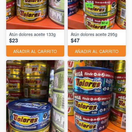
Atún dolores aceite 133g
Atún dolores aceite 295g
$23
$47
AÑADIR AL CARRITO
AÑADIR AL CARRITO