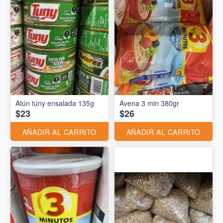
Atún túny ensalada 135g
Avena 3 min 380gr
$23
$26
AÑADIR AL CARRITO
AÑADIR AL CARRITO