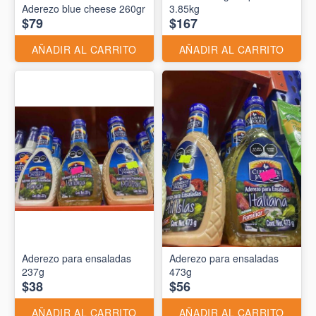
Aderezo blue cheese 260gr
3.85kg
$79
$167
AÑADIR AL CARRITO
AÑADIR AL CARRITO
Aderezo para ensaladas
Aderezo para ensaladas
237g
473g
$38
$56
AÑADIR AL CARRITO
AÑADIR AL CARRITO