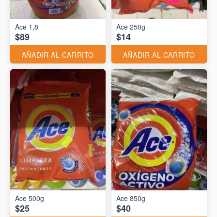
Ace 1,8
Ace 250g
$89
$14
AÑADIR AL CARRITO
AÑADIR AL CARRITO
Ace 500g
Ace 850g
$25
$40