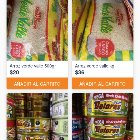
Arroz verde valle 500gr
Arroz verde valle kg
$20
$36
AÑADIR AL CARRITO
AÑADIR AL CARRITO