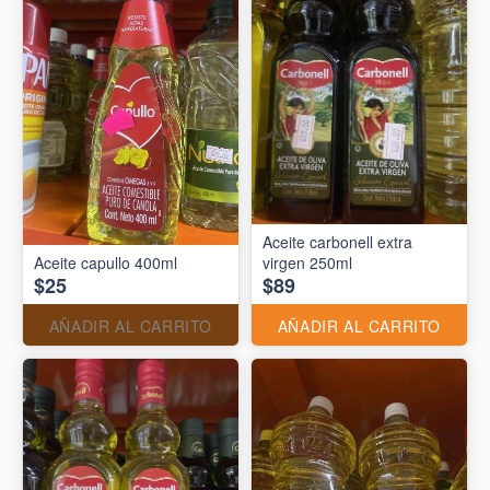
Aceite carbonell extra
Aceite capullo 400ml
virgen 250ml
$25
$89
AÑADIR AL CARRITO
AÑADIR AL CARRITO