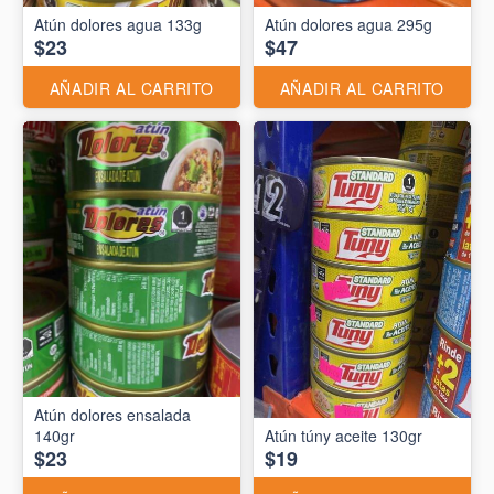
Atún dolores agua 133g
Atún dolores agua 295g
$23
$47
AÑADIR AL CARRITO
AÑADIR AL CARRITO
Atún dolores ensalada
140gr
Atún túny aceite 130gr
$23
$19