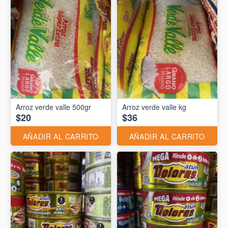
Arroz verde valle 500gr
Arroz verde valle kg
$20
$36
AÑADIR AL CARRITO
AÑADIR AL CARRITO