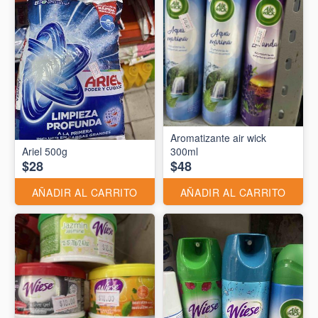
Aromatizante air wick
Ariel 500g
300ml
$28
$48
AÑADIR AL CARRITO
AÑADIR AL CARRITO