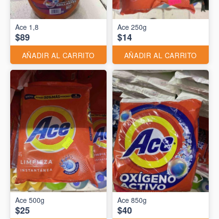
Ace 1,8
Ace 250g
$89
$14
AÑADIR AL CARRITO
AÑADIR AL CARRITO
Ace 500g
Ace 850g
$25
$40