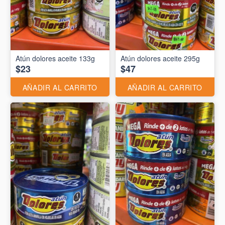
Atún dolores aceite 133g
Atún dolores aceite 295g
$23
$47
AÑADIR AL CARRITO
AÑADIR AL CARRITO