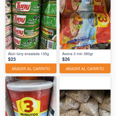
Atún túny ensalada 135g
Avena 3 min 380gr
$23
$26
AÑADIR AL CARRITO
AÑADIR AL CARRITO