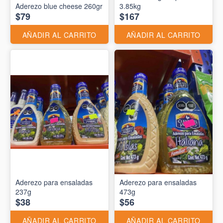
Aderezo blue cheese 260gr
3.85kg
$79
$167
AÑADIR AL CARRITO
AÑADIR AL CARRITO
Aderezo para ensaladas
Aderezo para ensaladas
237g
473g
$38
$56
AÑADIR AL CARRITO
AÑADIR AL CARRITO