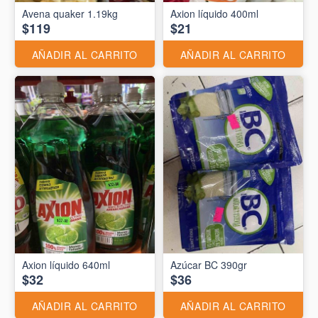
Avena quaker 1.19kg
Axion líquido 400ml
$119
$21
AÑADIR AL CARRITO
AÑADIR AL CARRITO
Axion líquido 640ml
Azúcar BC 390gr
$32
$36
AÑADIR AL CARRITO
AÑADIR AL CARRITO