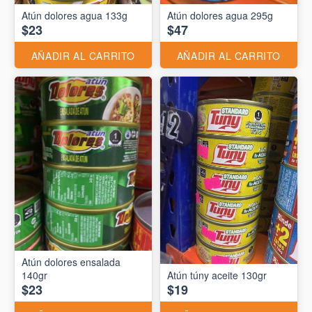
Atún dolores agua 133g
Atún dolores agua 295g
$23
$47
AÑADIR AL CARRITO
AÑADIR AL CARRITO
Atún dolores ensalada
140gr
Atún túny aceite 130gr
$23
$19