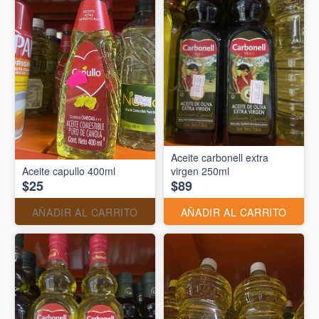
Aceite carbonell extra
Aceite capullo 400ml
virgen 250ml
$25
$89
AÑADIR AL CARRITO
AÑADIR AL CARRITO