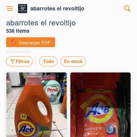
abarrotes el revoltijo
abarrotes el revoltijo
538 items
Descargar PDF
Filtros
Todo
En stock