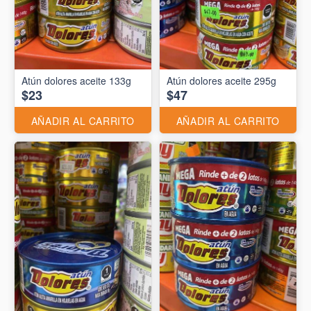
Atún dolores aceite 133g
Atún dolores aceite 295g
$23
$47
AÑADIR AL CARRITO
AÑADIR AL CARRITO