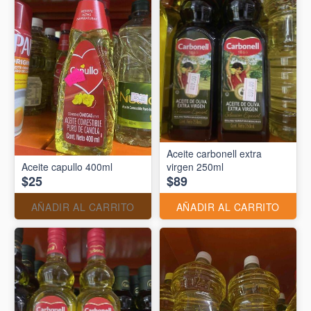
Aceite carbonell extra
Aceite capullo 400ml
virgen 250ml
$25
$89
AÑADIR AL CARRITO
AÑADIR AL CARRITO