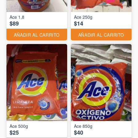
Ace 1,8
Ace 250g
$89
$14
AÑADIR AL CARRITO
AÑADIR AL CARRITO
Ace 500g
Ace 850g
$25
$40