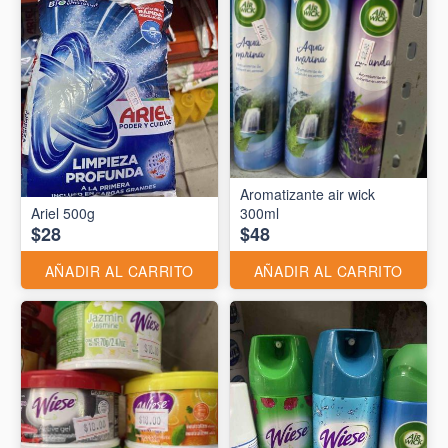
Aromatizante air wick
Ariel 500g
300ml
$28
$48
AÑADIR AL CARRITO
AÑADIR AL CARRITO