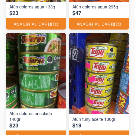
Atún dolores agua 133g
Atún dolores agua 295g
$23
$47
AÑADIR AL CARRITO
AÑADIR AL CARRITO
Atún dolores ensalada
140gr
Atún túny aceite 130gr
$23
$19