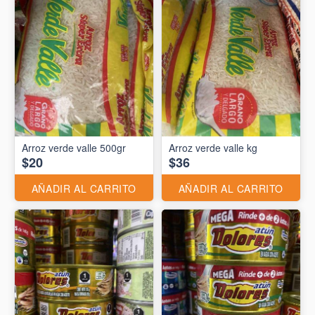
Arroz verde valle 500gr
Arroz verde valle kg
$20
$36
AÑADIR AL CARRITO
AÑADIR AL CARRITO