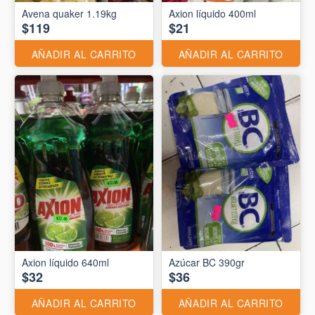
Avena quaker 1.19kg
Axion líquido 400ml
$119
$21
AÑADIR AL CARRITO
AÑADIR AL CARRITO
Axion líquido 640ml
Azúcar BC 390gr
$32
$36
AÑADIR AL CARRITO
AÑADIR AL CARRITO