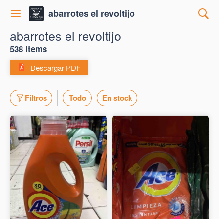
abarrotes el revoltijo
abarrotes el revoltijo
538 items
Descargar PDF
Filtros
Todo
En stock