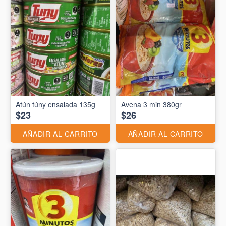
Atún túny ensalada 135g
Avena 3 min 380gr
$23
$26
AÑADIR AL CARRITO
AÑADIR AL CARRITO