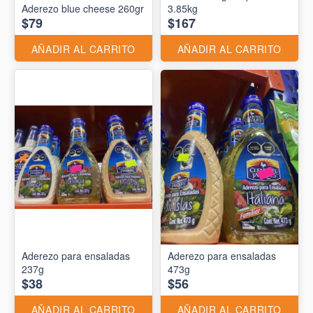
Aderezo blue cheese 260gr
3.85kg
$79
$167
AÑADIR AL CARRITO
AÑADIR AL CARRITO
Aderezo para ensaladas
Aderezo para ensaladas
237g
473g
$38
$56
AÑADIR AL CARRITO
AÑADIR AL CARRITO