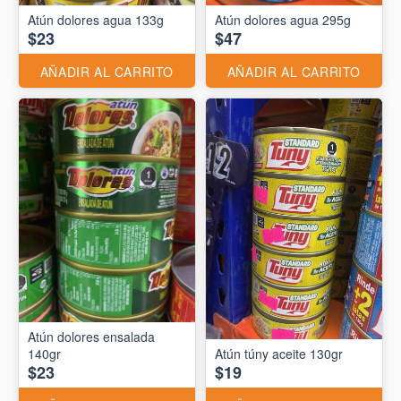
Atún dolores agua 133g
Atún dolores agua 295g
$23
$47
AÑADIR AL CARRITO
AÑADIR AL CARRITO
Atún dolores ensalada
140gr
Atún túny aceite 130gr
$23
$19