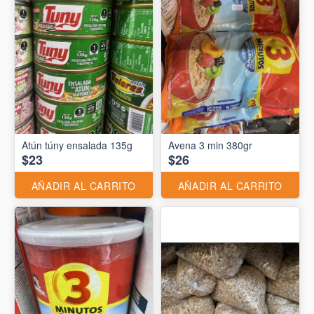
Atún túny ensalada 135g
Avena 3 min 380gr
$23
$26
AÑADIR AL CARRITO
AÑADIR AL CARRITO