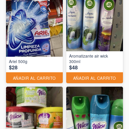
Aromatizante air wick
Ariel 500g
300ml
$28
$48
AÑADIR AL CARRITO
AÑADIR AL CARRITO