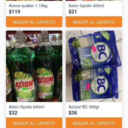
Avena quaker 1.19kg
Axion líquido 400ml
$119
$21
AÑADIR AL CARRITO
AÑADIR AL CARRITO
Axion líquido 640ml
Azúcar BC 390gr
$32
$36
AÑADIR AL CARRITO
AÑADIR AL CARRITO