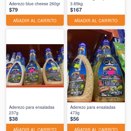
Aderezo blue cheese 260gr
3.85kg
$79
$167
AÑADIR AL CARRITO
AÑADIR AL CARRITO
Aderezo para ensaladas
Aderezo para ensaladas
237g
473g
$38
$56
AÑADIR AL CARRITO
AÑADIR AL CARRITO