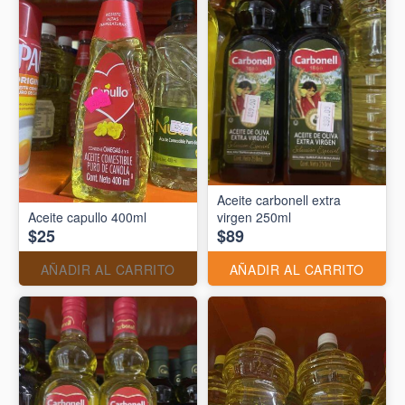
Aceite carbonell extra
Aceite capullo 400ml
virgen 250ml
$25
$89
AÑADIR AL CARRITO
AÑADIR AL CARRITO