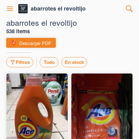
abarrotes el revoltijo
abarrotes el revoltijo
538 items
Descargar PDF
Filtros
Todo
En stock