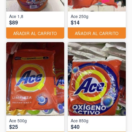
Ace 1,8
Ace 250g
$89
$14
AÑADIR AL CARRITO
AÑADIR AL CARRITO
Ace 500g
Ace 850g
$25
$40