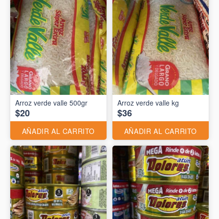
Arroz verde valle 500gr
Arroz verde valle kg
$20
$36
AÑADIR AL CARRITO
AÑADIR AL CARRITO