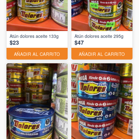
Atún dolores aceite 133g
Atún dolores aceite 295g
$23
$47
AÑADIR AL CARRITO
AÑADIR AL CARRITO