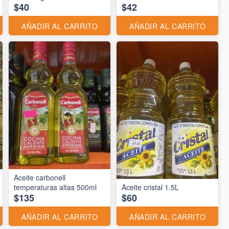
$40
$42
AÑADIR AL CARRITO
AÑADIR AL CARRITO
Aceite carbonell
temperaturas altas 500ml
Aceite cristal 1.5L
$135
$60
AÑADIR AL CARRITO
AÑADIR AL CARRITO