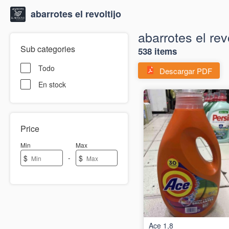
abarrotes el revoltijo
abarrotes el revo
Sub categories
538 items
Todo
Descargar PDF
En stock
Price
Min
Max
-
$
$
Ace 1,8