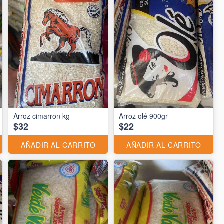
Arroz cimarron kg
Arroz olé 900gr
$32
$22
AÑADIR AL CARRITO
AÑADIR AL CARRITO