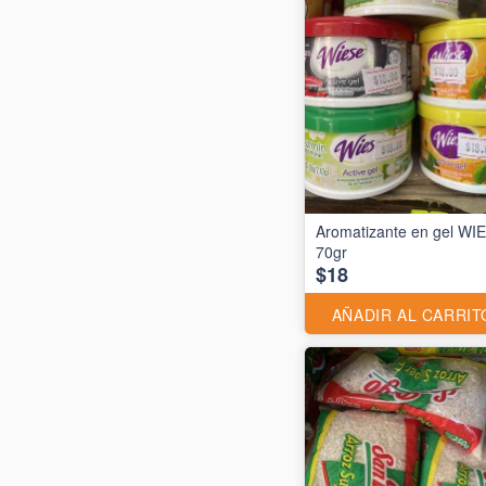
Aromatizante en gel WI
70gr
$18
AÑADIR AL CARRIT