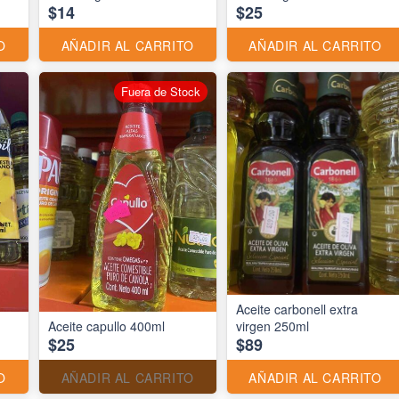
$14
$25
O
AÑADIR AL CARRITO
AÑADIR AL CARRITO
Fuera de Stock
Aceite carbonell extra
Aceite capullo 400ml
virgen 250ml
$25
$89
O
AÑADIR AL CARRITO
AÑADIR AL CARRITO