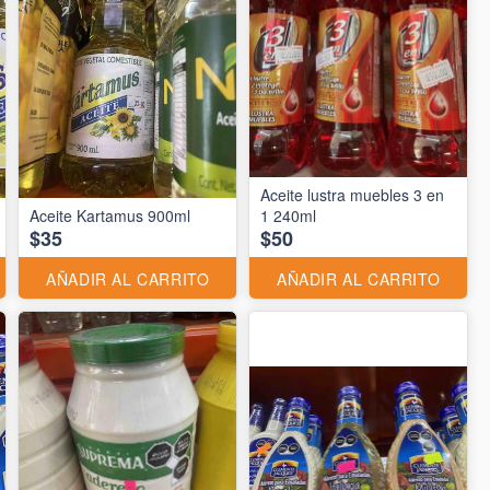
Aceite lustra muebles 3 en
Aceite Kartamus 900ml
1 240ml
$35
$50
AÑADIR AL CARRITO
AÑADIR AL CARRITO