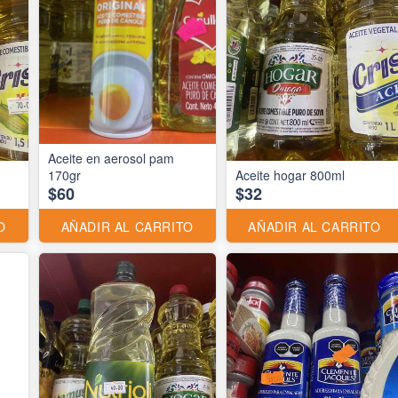
Aceite en aerosol pam
170gr
Aceite hogar 800ml
$60
$32
O
AÑADIR AL CARRITO
AÑADIR AL CARRITO