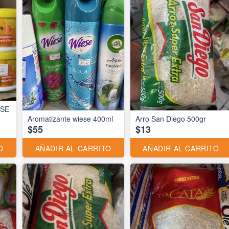
ESE
Aromatizante wiese 400ml
Arro San Diego 500gr
$55
$13
O
AÑADIR AL CARRITO
AÑADIR AL CARRITO