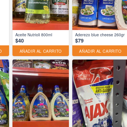
Aceite Nutrioli 800ml
Aderezo blue cheese 260gr
$40
$79
O
AÑADIR AL CARRITO
AÑADIR AL CARRITO