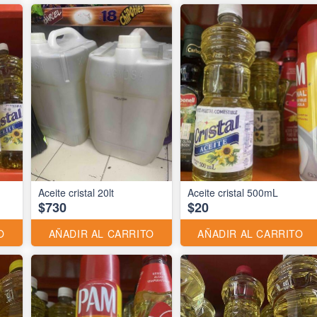
Aceite cristal 20lt
Aceite cristal 500mL
$730
$20
O
AÑADIR AL CARRITO
AÑADIR AL CARRITO