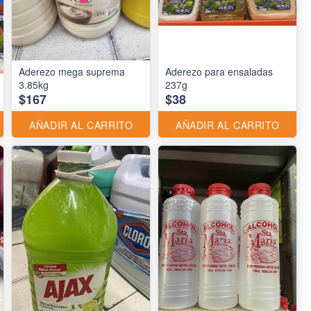
Aderezo mega suprema
Aderezo para ensaladas
3.85kg
237g
$167
$38
AÑADIR AL CARRITO
AÑADIR AL CARRITO