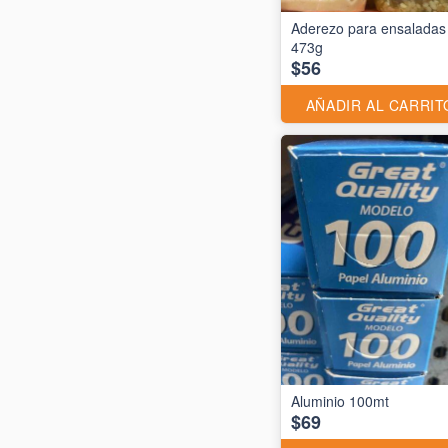
Aderezo para ensaladas
473g
$56
AÑADIR AL CARRIT
$69