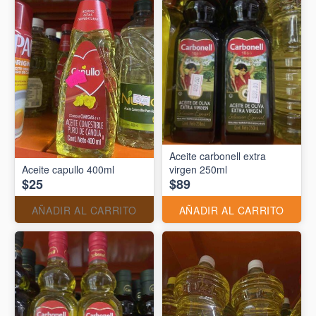
Aceite carbonell extra
Aceite capullo 400ml
virgen 250ml
$25
$89
AÑADIR AL CARRITO
AÑADIR AL CARRITO