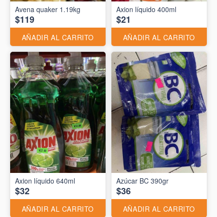
Avena quaker 1.19kg
Axion líquido 400ml
$119
$21
AÑADIR AL CARRITO
AÑADIR AL CARRITO
Axion líquido 640ml
Azúcar BC 390gr
$32
$36
AÑADIR AL CARRITO
AÑADIR AL CARRITO