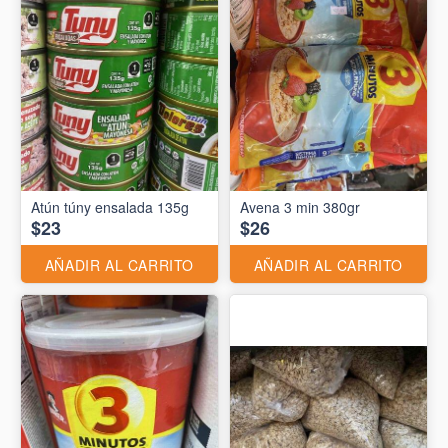
Atún túny ensalada 135g
Avena 3 min 380gr
$23
$26
AÑADIR AL CARRITO
AÑADIR AL CARRITO