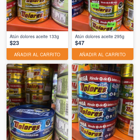
Atún dolores aceite 133g
Atún dolores aceite 295g
$23
$47
AÑADIR AL CARRITO
AÑADIR AL CARRITO