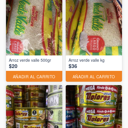
Arroz verde valle 500gr
Arroz verde valle kg
$20
$36
AÑADIR AL CARRITO
AÑADIR AL CARRITO