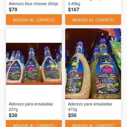
Aderezo blue cheese 260gr
3.85kg
$79
$167
AÑADIR AL CARRITO
AÑADIR AL CARRITO
Aderezo para ensaladas
Aderezo para ensaladas
237g
473g
$38
$56
AÑADIR AL CARRITO
AÑADIR AL CARRITO