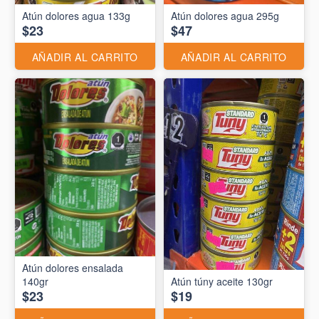
Atún dolores agua 133g
Atún dolores agua 295g
$23
$47
AÑADIR AL CARRITO
AÑADIR AL CARRITO
Atún dolores ensalada
140gr
Atún túny aceite 130gr
$23
$19