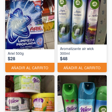
Aromatizante air wick
Ariel 500g
300ml
$28
$48
AÑADIR AL CARRITO
AÑADIR AL CARRITO