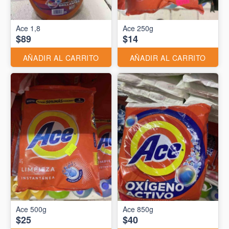
Ace 1,8
Ace 250g
$89
$14
AÑADIR AL CARRITO
AÑADIR AL CARRITO
Ace 500g
Ace 850g
$25
$40