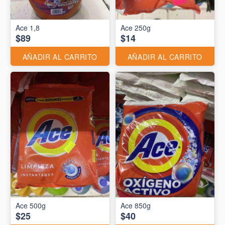
Ace 1,8
Ace 250g
$89
$14
AÑADIR AL CARRITO
AÑADIR AL CARRITO
Ace 500g
Ace 850g
$25
$40