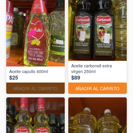
Aceite carbonell extra
Aceite capullo 400ml
virgen 250ml
$25
$89
AÑADIR AL CARRITO
AÑADIR AL CARRITO