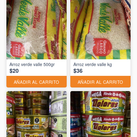
Arroz verde valle 500gr
Arroz verde valle kg
$20
$36
AÑADIR AL CARRITO
AÑADIR AL CARRITO