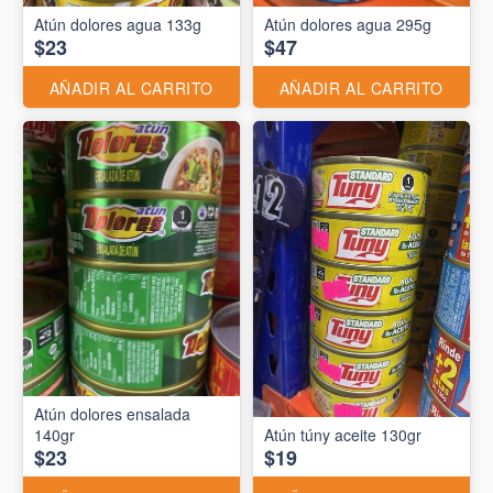
Atún dolores agua 133g
Atún dolores agua 295g
$23
$47
AÑADIR AL CARRITO
AÑADIR AL CARRITO
Atún dolores ensalada
140gr
Atún túny aceite 130gr
$23
$19