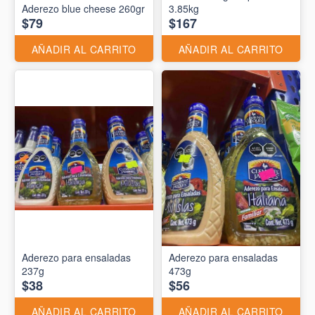
Aderezo blue cheese 260gr
3.85kg
$79
$167
AÑADIR AL CARRITO
AÑADIR AL CARRITO
Aderezo para ensaladas
Aderezo para ensaladas
237g
473g
$38
$56
AÑADIR AL CARRITO
AÑADIR AL CARRITO