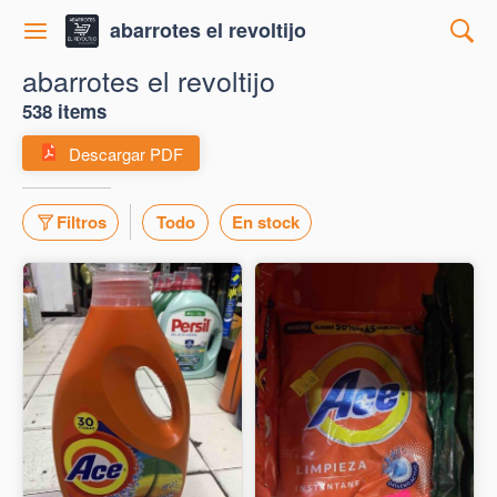
abarrotes el revoltijo
abarrotes el revoltijo
538 items
Descargar PDF
Filtros
Todo
En stock