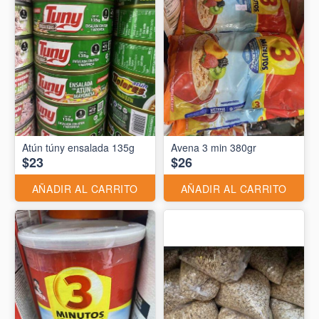
Atún túny ensalada 135g
Avena 3 min 380gr
$23
$26
AÑADIR AL CARRITO
AÑADIR AL CARRITO