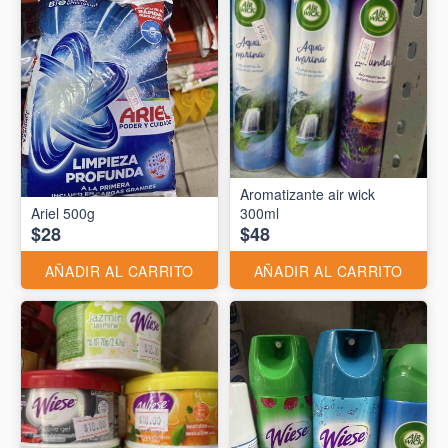
Aromatizante air wick
Ariel 500g
300ml
$28
$48
AÑADIR AL CARRITO
AÑADIR AL CARRITO