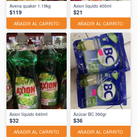
Avena quaker 1.19kg
Axion líquido 400ml
$119
$21
AÑADIR AL CARRITO
AÑADIR AL CARRITO
Axion líquido 640ml
Azúcar BC 390gr
$32
$36
AÑADIR AL CARRITO
AÑADIR AL CARRITO