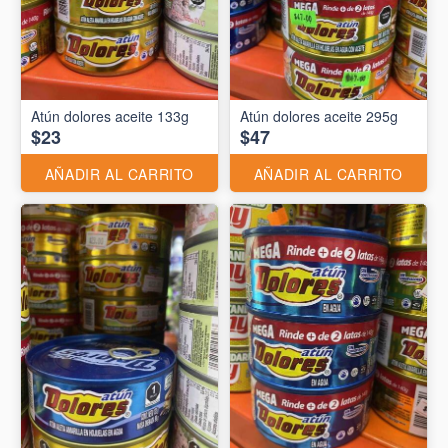
Atún dolores aceite 133g
Atún dolores aceite 295g
$23
$47
AÑADIR AL CARRITO
AÑADIR AL CARRITO