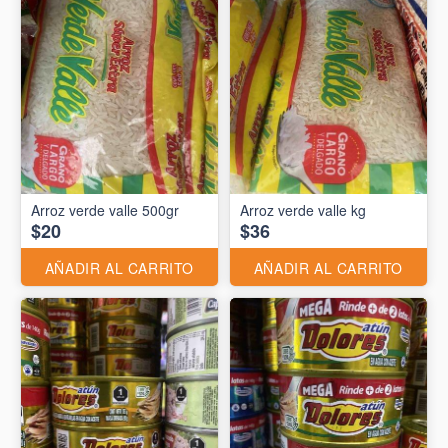
Arroz verde valle 500gr
Arroz verde valle kg
$20
$36
AÑADIR AL CARRITO
AÑADIR AL CARRITO