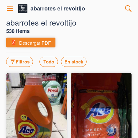
abarrotes el revoltijo
abarrotes el revoltijo
538 items
Descargar PDF
Filtros
Todo
En stock