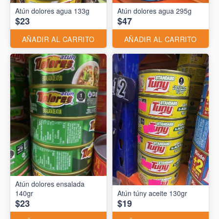
Atún dolores agua 133g
Atún dolores agua 295g
$23
$47
AÑADIR AL CARRITO
AÑADIR AL CARRITO
Atún dolores ensalada
140gr
Atún túny aceite 130gr
$23
$19