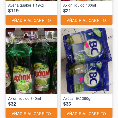
Avena quaker 1.19kg
Axion líquido 400ml
$119
$21
AÑADIR AL CARRITO
AÑADIR AL CARRITO
Axion líquido 640ml
Azúcar BC 390gr
$32
$36
AÑADIR AL CARRITO
AÑADIR AL CARRITO