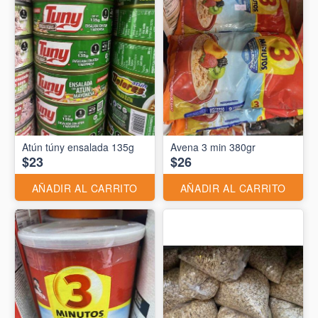
Atún túny ensalada 135g
Avena 3 min 380gr
$23
$26
AÑADIR AL CARRITO
AÑADIR AL CARRITO