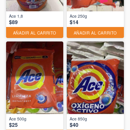
Ace 1,8
Ace 250g
$89
$14
AÑADIR AL CARRITO
AÑADIR AL CARRITO
Ace 500g
Ace 850g
$25
$40