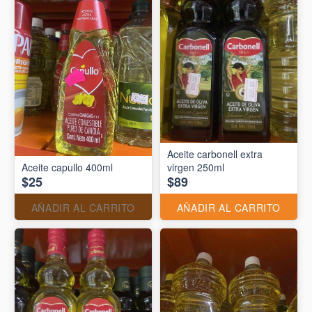
Aceite carbonell extra
Aceite capullo 400ml
virgen 250ml
$25
$89
AÑADIR AL CARRITO
AÑADIR AL CARRITO