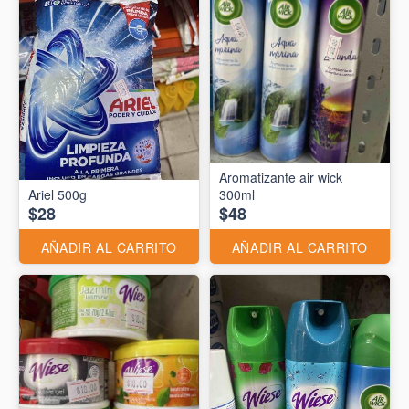
Aromatizante air wick
Ariel 500g
300ml
$28
$48
AÑADIR AL CARRITO
AÑADIR AL CARRITO