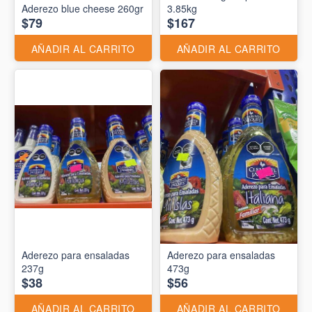
Aderezo blue cheese 260gr
3.85kg
$79
$167
AÑADIR AL CARRITO
AÑADIR AL CARRITO
Aderezo para ensaladas
Aderezo para ensaladas
237g
473g
$38
$56
AÑADIR AL CARRITO
AÑADIR AL CARRITO