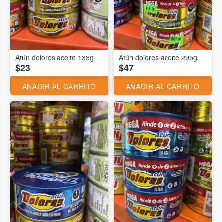
Atún dolores aceite 133g
Atún dolores aceite 295g
$23
$47
AÑADIR AL CARRITO
AÑADIR AL CARRITO