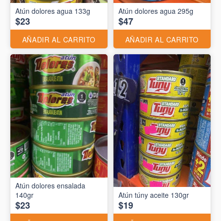
Atún dolores agua 133g
Atún dolores agua 295g
$23
$47
AÑADIR AL CARRITO
AÑADIR AL CARRITO
Atún dolores ensalada
140gr
Atún túny aceite 130gr
$23
$19