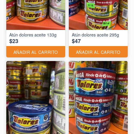
Atún dolores aceite 133g
Atún dolores aceite 295g
$23
$47
AÑADIR AL CARRITO
AÑADIR AL CARRITO