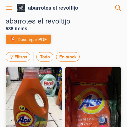
abarrotes el revoltijo
abarrotes el revoltijo
538 items
Descargar PDF
Filtros
Todo
En stock