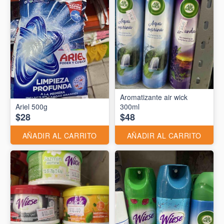
Aromatizante air wick
Ariel 500g
300ml
$28
$48
AÑADIR AL CARRITO
AÑADIR AL CARRITO