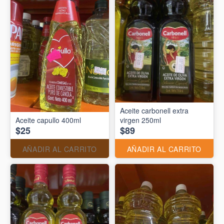
Aceite carbonell extra
Aceite capullo 400ml
virgen 250ml
$25
$89
AÑADIR AL CARRITO
AÑADIR AL CARRITO