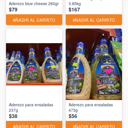
Aderezo blue cheese 260gr
3.85kg
$79
$167
AÑADIR AL CARRITO
AÑADIR AL CARRITO
Aderezo para ensaladas
Aderezo para ensaladas
237g
473g
$38
$56
AÑADIR AL CARRITO
AÑADIR AL CARRITO