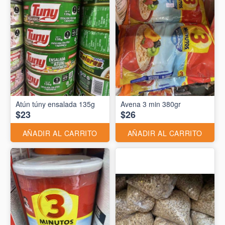
Atún túny ensalada 135g
Avena 3 min 380gr
$23
$26
AÑADIR AL CARRITO
AÑADIR AL CARRITO