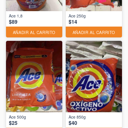
Ace 1,8
Ace 250g
$89
$14
AÑADIR AL CARRITO
AÑADIR AL CARRITO
Ace 500g
Ace 850g
$25
$40