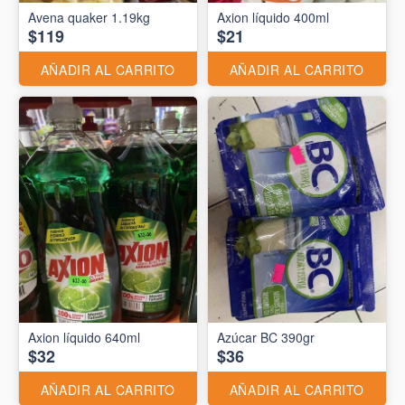
Avena quaker 1.19kg
Axion líquido 400ml
$119
$21
AÑADIR AL CARRITO
AÑADIR AL CARRITO
Axion líquido 640ml
Azúcar BC 390gr
$32
$36
AÑADIR AL CARRITO
AÑADIR AL CARRITO