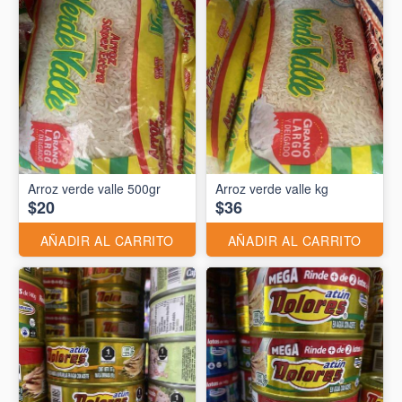
Arroz verde valle 500gr
Arroz verde valle kg
$20
$36
AÑADIR AL CARRITO
AÑADIR AL CARRITO