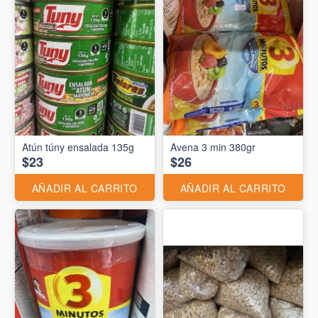
Atún túny ensalada 135g
Avena 3 min 380gr
$23
$26
AÑADIR AL CARRITO
AÑADIR AL CARRITO