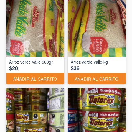
Arroz verde valle 500gr
Arroz verde valle kg
$20
$36
AÑADIR AL CARRITO
AÑADIR AL CARRITO