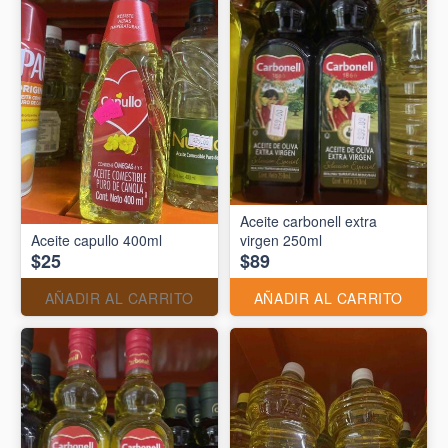
Aceite carbonell extra
Aceite capullo 400ml
virgen 250ml
$25
$89
AÑADIR AL CARRITO
AÑADIR AL CARRITO