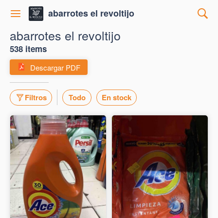
abarrotes el revoltijo
abarrotes el revoltijo
538 items
Descargar PDF
Filtros
Todo
En stock