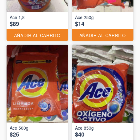
Ace 1,8
Ace 250g
$89
$14
AÑADIR AL CARRITO
AÑADIR AL CARRITO
Ace 500g
Ace 850g
$25
$40