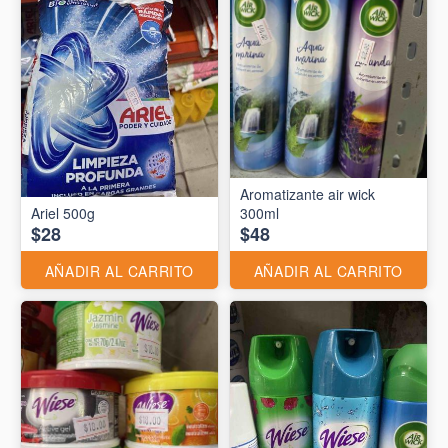
Aromatizante air wick
Ariel 500g
300ml
$28
$48
AÑADIR AL CARRITO
AÑADIR AL CARRITO