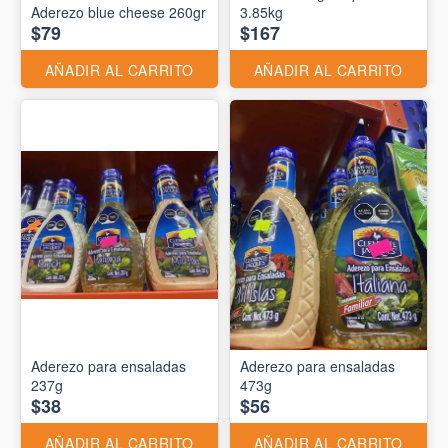
Aderezo blue cheese 260gr
3.85kg
$79
$167
AÑADIR AL CARRITO
AÑADIR AL CARRITO
Aderezo para ensaladas
Aderezo para ensaladas
237g
473g
$38
$56
AÑADIR AL CARRITO
AÑADIR AL CARRITO