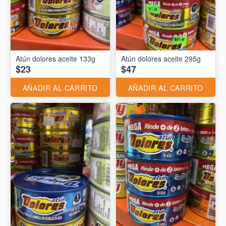
Atún dolores aceite 133g
Atún dolores aceite 295g
$23
$47
AÑADIR AL CARRITO
AÑADIR AL CARRITO