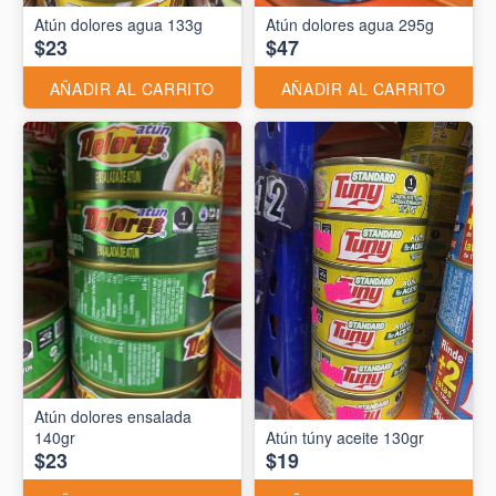
Atún dolores agua 133g
Atún dolores agua 295g
$23
$47
AÑADIR AL CARRITO
AÑADIR AL CARRITO
Atún dolores ensalada
140gr
Atún túny aceite 130gr
$23
$19