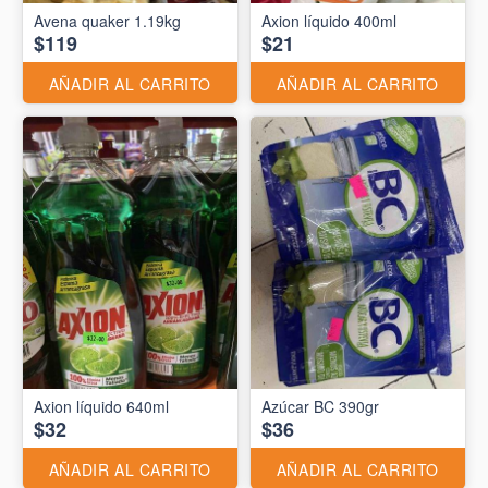
Avena quaker 1.19kg
Axion líquido 400ml
$119
$21
AÑADIR AL CARRITO
AÑADIR AL CARRITO
Axion líquido 640ml
Azúcar BC 390gr
$32
$36
AÑADIR AL CARRITO
AÑADIR AL CARRITO