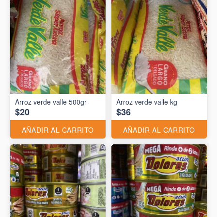
Arroz verde valle 500gr
Arroz verde valle kg
$20
$36
AÑADIR AL CARRITO
AÑADIR AL CARRITO