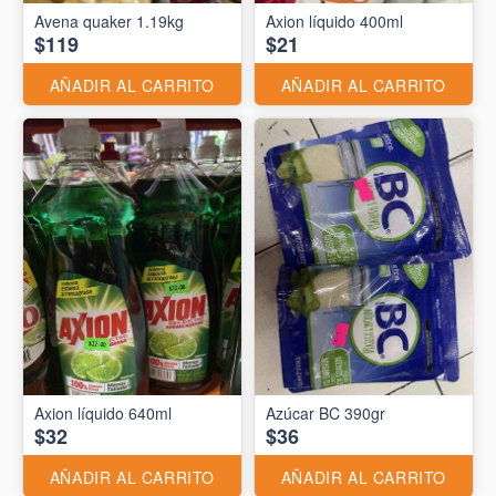
Avena quaker 1.19kg
Axion líquido 400ml
$119
$21
AÑADIR AL CARRITO
AÑADIR AL CARRITO
Axion líquido 640ml
Azúcar BC 390gr
$32
$36
AÑADIR AL CARRITO
AÑADIR AL CARRITO