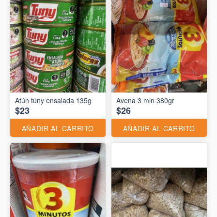
Atún túny ensalada 135g
Avena 3 min 380gr
$23
$26
AÑADIR AL CARRITO
AÑADIR AL CARRITO