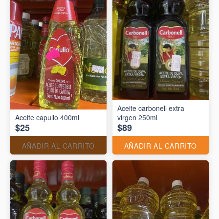
Aceite carbonell extra
Aceite capullo 400ml
virgen 250ml
$25
$89
AÑADIR AL CARRITO
AÑADIR AL CARRITO