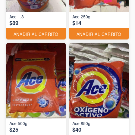
Ace 1,8
Ace 250g
$89
$14
AÑADIR AL CARRITO
AÑADIR AL CARRITO
Ace 500g
Ace 850g
$25
$40