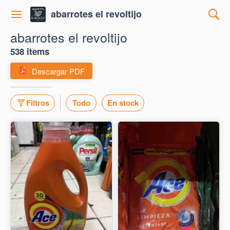
abarrotes el revoltijo
abarrotes el revoltijo
538 items
Descargar PDF
Filtros
Todo
En stock