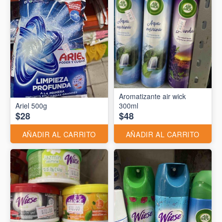
Aromatizante air wick
Ariel 500g
300ml
$28
$48
AÑADIR AL CARRITO
AÑADIR AL CARRITO