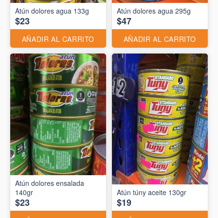
Atún dolores agua 133g
Atún dolores agua 295g
$23
$47
AÑADIR AL CARRITO
AÑADIR AL CARRITO
Atún dolores ensalada
140gr
Atún túny aceite 130gr
$23
$19