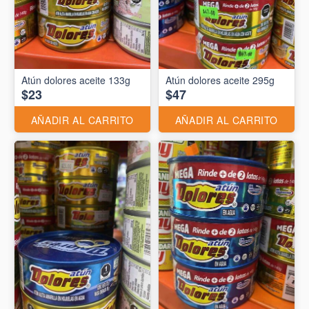
Atún dolores aceite 133g
Atún dolores aceite 295g
$23
$47
AÑADIR AL CARRITO
AÑADIR AL CARRITO