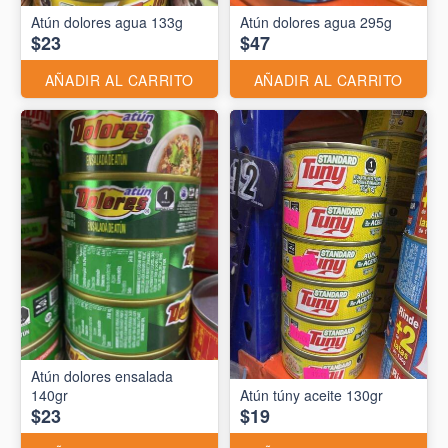
Atún dolores agua 133g
Atún dolores agua 295g
$23
$47
AÑADIR AL CARRITO
AÑADIR AL CARRITO
Atún dolores ensalada
140gr
Atún túny aceite 130gr
$23
$19