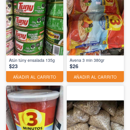
Atún túny ensalada 135g
Avena 3 min 380gr
$23
$26
AÑADIR AL CARRITO
AÑADIR AL CARRITO