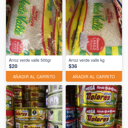
Arroz verde valle 500gr
Arroz verde valle kg
$20
$36
AÑADIR AL CARRITO
AÑADIR AL CARRITO