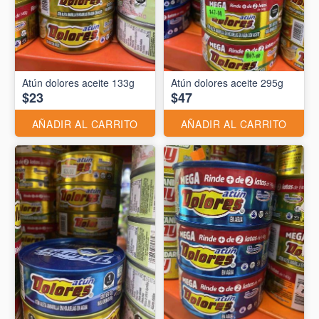
Atún dolores aceite 133g
Atún dolores aceite 295g
$23
$47
AÑADIR AL CARRITO
AÑADIR AL CARRITO