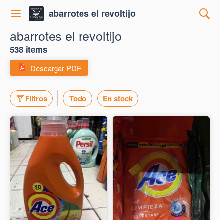
abarrotes el revoltijo
abarrotes el revoltijo
538 items
Descargar PDF
Filtros
Todo
En stock