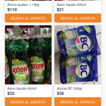
Avena quaker 1.19kg
Axion líquido 400ml
$119
$21
AÑADIR AL CARRITO
AÑADIR AL CARRITO
Axion líquido 640ml
Azúcar BC 390gr
$32
$36
AÑADIR AL CARRITO
AÑADIR AL CARRITO