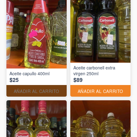
Aceite carbonell extra
Aceite capullo 400ml
virgen 250ml
$25
$89
AÑADIR AL CARRITO
AÑADIR AL CARRITO