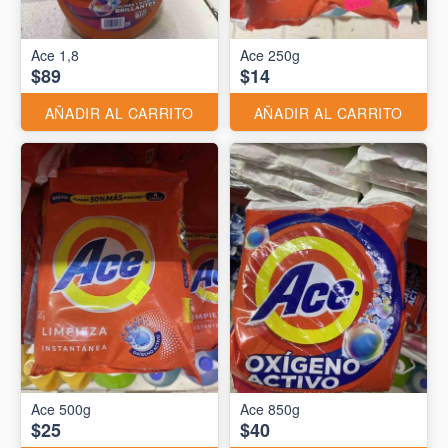
Ace 1,8
Ace 250g
$89
$14
AÑADIR AL CARRITO
AÑADIR AL CARRITO
Ace 500g
Ace 850g
$25
$40