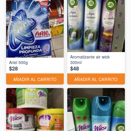
Aromatizante air wick
Ariel 500g
300ml
$28
$48
AÑADIR AL CARRITO
AÑADIR AL CARRITO