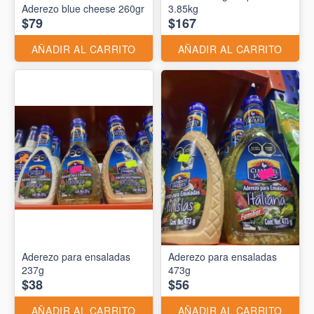
Aderezo blue cheese 260gr
3.85kg
$79
$167
AÑADIR AL CARRITO
AÑADIR AL CARRITO
Aderezo para ensaladas
Aderezo para ensaladas
237g
473g
$38
$56
AÑADIR AL CARRITO
AÑADIR AL CARRITO