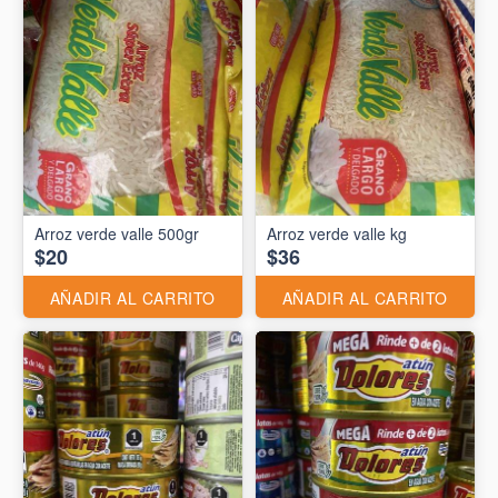
Arroz verde valle 500gr
Arroz verde valle kg
$20
$36
AÑADIR AL CARRITO
AÑADIR AL CARRITO