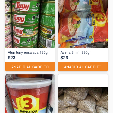
Atún túny ensalada 135g
Avena 3 min 380gr
$23
$26
AÑADIR AL CARRITO
AÑADIR AL CARRITO