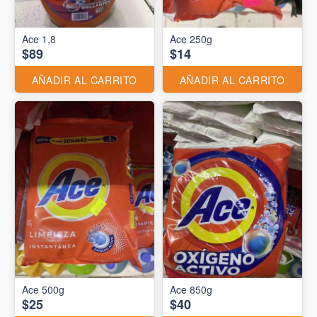
Ace 1,8
Ace 250g
$89
$14
AÑADIR AL CARRITO
AÑADIR AL CARRITO
Ace 500g
Ace 850g
$25
$40