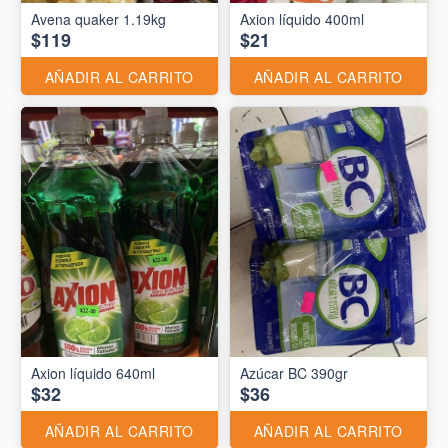
Avena quaker 1.19kg
Axion líquido 400ml
$119
$21
AÑADIR AL CARRITO
AÑADIR AL CARRITO
Axion líquido 640ml
Azúcar BC 390gr
$32
$36
AÑADIR AL CARRITO
AÑADIR AL CARRITO