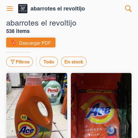
abarrotes el revoltijo
abarrotes el revoltijo
538 items
Descargar PDF
Filtros
Todo
En stock