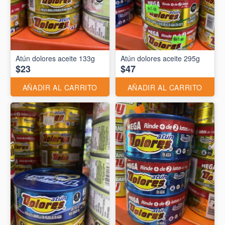
Atún dolores aceite 133g
Atún dolores aceite 295g
$23
$47
AÑADIR AL CARRITO
AÑADIR AL CARRITO