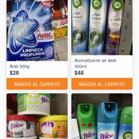
Aromatizante air wick
Ariel 500g
300ml
$28
$48
AÑADIR AL CARRITO
AÑADIR AL CARRITO