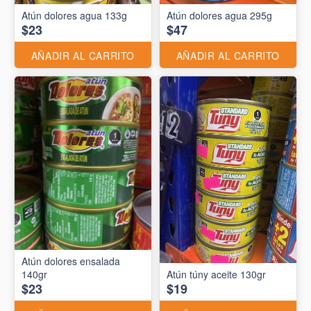
Atún dolores agua 133g
Atún dolores agua 295g
$23
$47
AÑADIR AL CARRITO
AÑADIR AL CARRITO
Atún dolores ensalada
140gr
Atún túny aceite 130gr
$23
$19