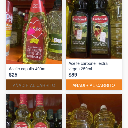
Aceite carbonell extra
Aceite capullo 400ml
virgen 250ml
$25
$89
AÑADIR AL CARRITO
AÑADIR AL CARRITO