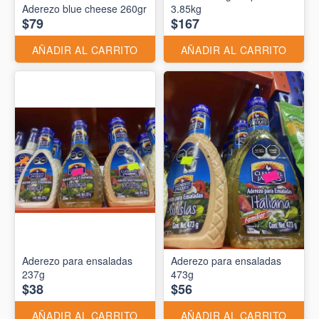
Aderezo blue cheese 260gr
3.85kg
$79
$167
AÑADIR AL CARRITO
AÑADIR AL CARRITO
Aderezo para ensaladas
Aderezo para ensaladas
237g
473g
$38
$56
AÑADIR AL CARRITO
AÑADIR AL CARRITO