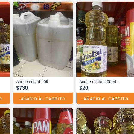
Aceite cristal 20lt
Aceite cristal 500mL
$730
$20
O
AÑADIR AL CARRITO
AÑADIR AL CARRITO