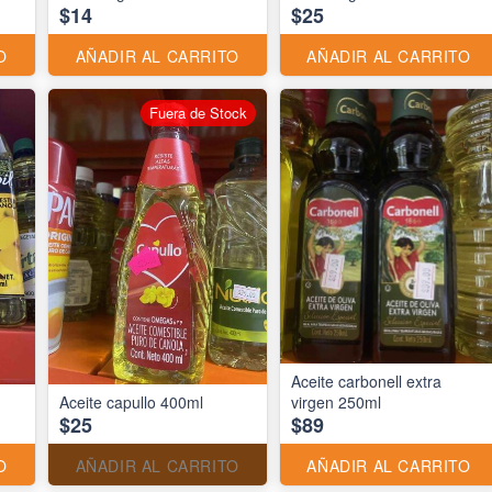
$14
$25
O
AÑADIR AL CARRITO
AÑADIR AL CARRITO
Fuera de Stock
Aceite carbonell extra
Aceite capullo 400ml
virgen 250ml
$25
$89
O
AÑADIR AL CARRITO
AÑADIR AL CARRITO