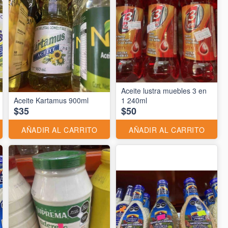
Aceite lustra muebles 3 en
Aceite Kartamus 900ml
1 240ml
$35
$50
AÑADIR AL CARRITO
AÑADIR AL CARRITO