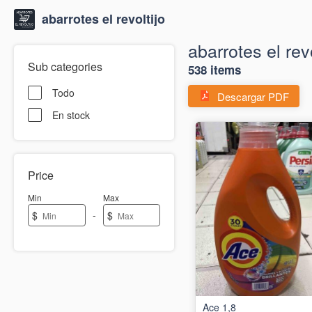
abarrotes el revoltijo
abarrotes el revo
Sub categories
538 items
Todo
Descargar PDF
En stock
Price
Min
Max
-
$
$
Ace 1,8