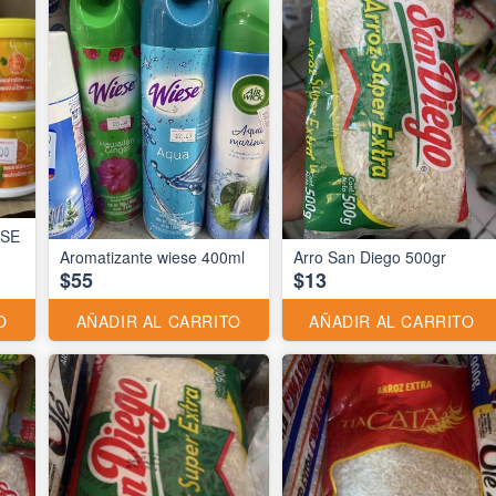
ESE
Aromatizante wiese 400ml
Arro San Diego 500gr
$55
$13
O
AÑADIR AL CARRITO
AÑADIR AL CARRITO