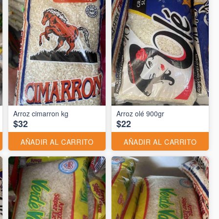
Arroz cimarron kg
Arroz olé 900gr
$32
$22
AÑADIR AL CARRITO
AÑADIR AL CARRITO