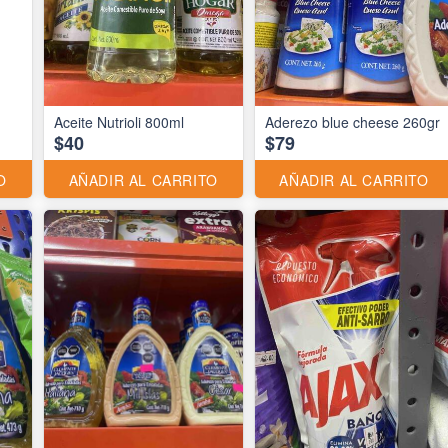
Aceite Nutrioli 800ml
Aderezo blue cheese 260gr
$40
$79
O
AÑADIR AL CARRITO
AÑADIR AL CARRITO