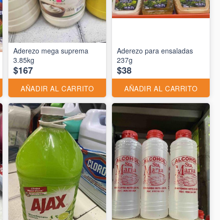
Aderezo mega suprema
Aderezo para ensaladas
3.85kg
237g
$167
$38
AÑADIR AL CARRITO
AÑADIR AL CARRITO