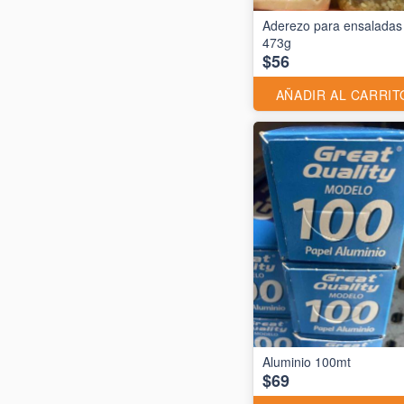
Aderezo para ensaladas
473g
$56
AÑADIR AL CARRIT
$69