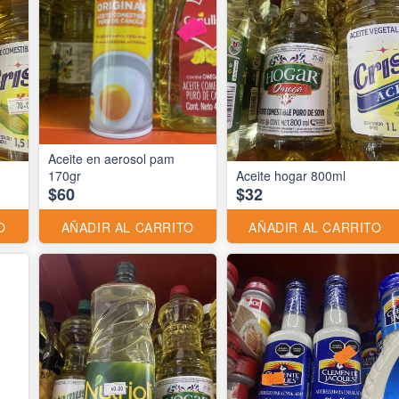
Aceite en aerosol pam
170gr
Aceite hogar 800ml
$60
$32
O
AÑADIR AL CARRITO
AÑADIR AL CARRITO