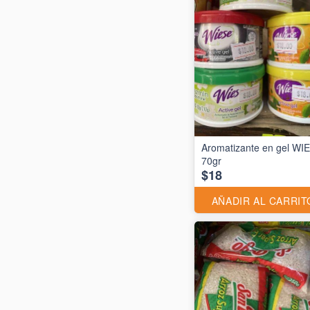
Aromatizante en gel WI
70gr
$18
AÑADIR AL CARRIT