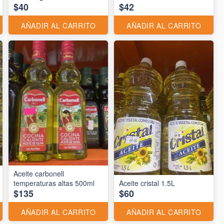
$40
$42
AÑADIR AL CARRITO
AÑADIR AL CARRITO
Aceite carbonell
temperaturas altas 500ml
Aceite cristal 1.5L
$135
$60
AÑADIR AL CARRITO
AÑADIR AL CARRITO