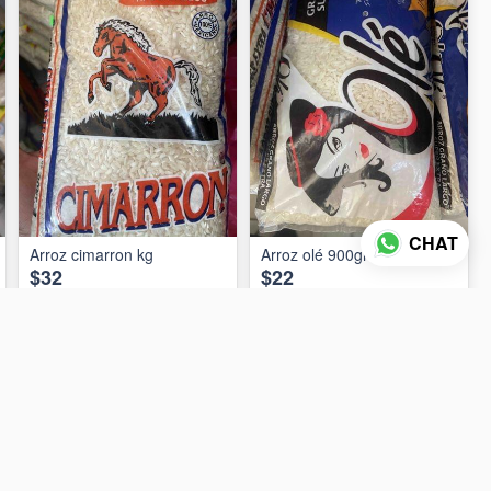
CHAT
Arroz cimarron kg
Arroz olé 900gr
$32
$22
AÑADIR AL CARRITO
AÑADIR AL CARRITO