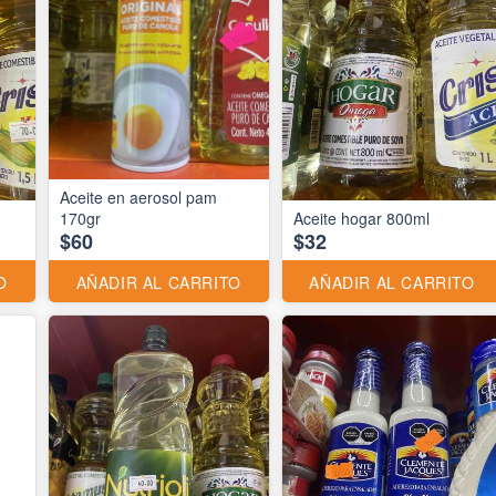
Aceite en aerosol pam
170gr
Aceite hogar 800ml
$60
$32
O
AÑADIR AL CARRITO
AÑADIR AL CARRITO