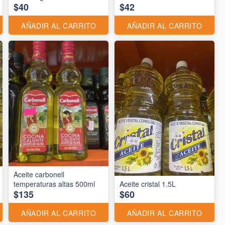
$40
$42
AÑADIR AL CARRITO
AÑADIR AL CARRITO
Aceite carbonell
temperaturas altas 500ml
Aceite cristal 1.5L
$135
$60
AÑADIR AL CARRITO
AÑADIR AL CARRITO