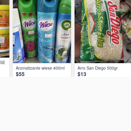
ESE
Aromatizante wiese 400ml
Arro San Diego 500gr
$55
$13
O
AÑADIR AL CARRITO
AÑADIR AL CARRITO