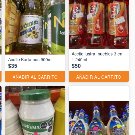
Aceite lustra muebles 3 en
Aceite Kartamus 900ml
1 240ml
$35
$50
AÑADIR AL CARRITO
AÑADIR AL CARRITO