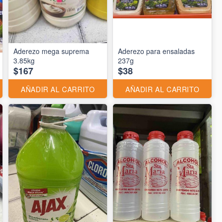
Aderezo mega suprema
Aderezo para ensaladas
3.85kg
237g
$167
$38
AÑADIR AL CARRITO
AÑADIR AL CARRITO