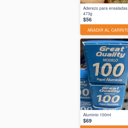
Aderezo para ensaladas
473g
$56
AÑADIR AL CARRIT
$69