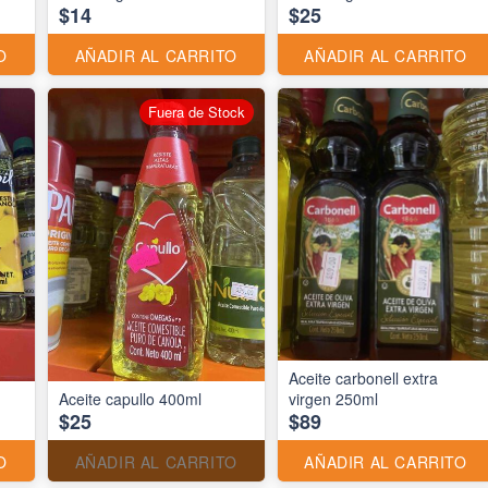
$14
$25
O
AÑADIR AL CARRITO
AÑADIR AL CARRITO
Fuera de Stock
Aceite carbonell extra
Aceite capullo 400ml
virgen 250ml
$25
$89
O
AÑADIR AL CARRITO
AÑADIR AL CARRITO