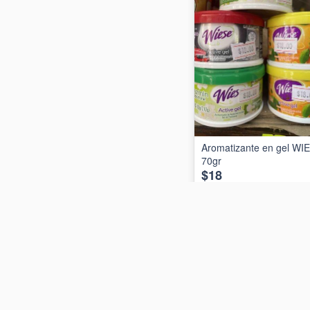
Aromatizante en gel WI
70gr
$18
AÑADIR AL CARRIT