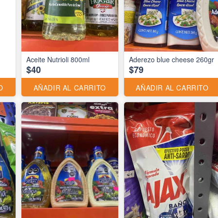
Aceite Nutrioli 800ml
Aderezo blue cheese 260gr
$40
$79
O
AÑADIR AL CARRITO
AÑADIR AL CARRITO