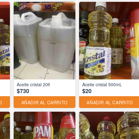
Aceite cristal 20lt
Aceite cristal 500mL
$730
$20
O
AÑADIR AL CARRITO
AÑADIR AL CARRITO