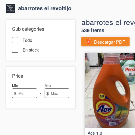
abarrotes el revoltijo
abarrotes el revo
Sub categories
539 items
Todo
Descargar PDF
En stock
Price
Min
Max
-
$
$
Ace 1,8