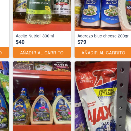
Aceite Nutrioli 800ml
Aderezo blue cheese 260gr
$40
$79
O
AÑADIR AL CARRITO
AÑADIR AL CARRITO