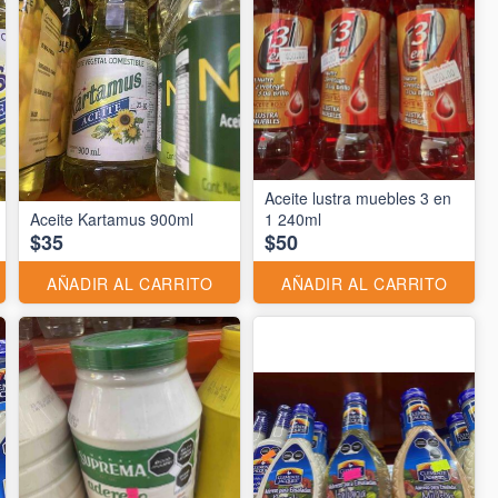
Aceite lustra muebles 3 en
Aceite Kartamus 900ml
1 240ml
$35
$50
AÑADIR AL CARRITO
AÑADIR AL CARRITO