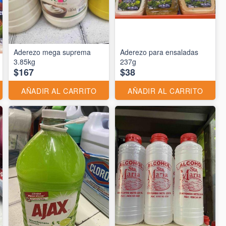
Aderezo mega suprema
Aderezo para ensaladas
3.85kg
237g
$167
$38
AÑADIR AL CARRITO
AÑADIR AL CARRITO