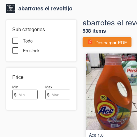
abarrotes el revoltijo
abarrotes el revo
Sub categories
538 items
Todo
Descargar PDF
En stock
Price
Min
Max
-
$
$
Ace 1,8