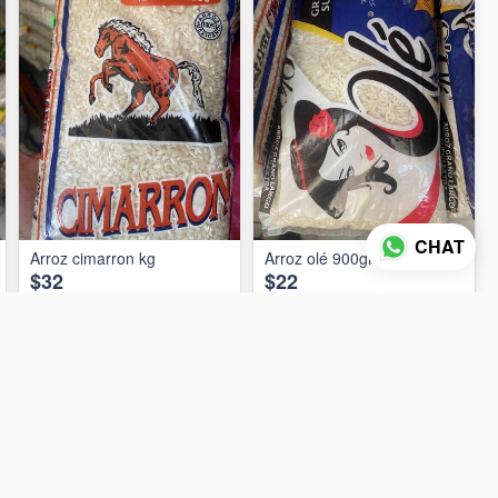
CHAT
Arroz cimarron kg
Arroz olé 900gr
$32
$22
AÑADIR AL CARRITO
AÑADIR AL CARRITO