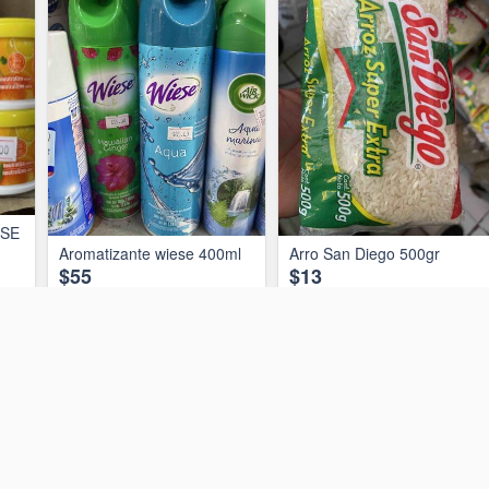
ESE
Aromatizante wiese 400ml
Arro San Diego 500gr
$55
$13
O
AÑADIR AL CARRITO
AÑADIR AL CARRITO