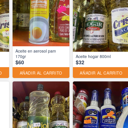
Aceite en aerosol pam
170gr
Aceite hogar 800ml
$60
$32
O
AÑADIR AL CARRITO
AÑADIR AL CARRITO