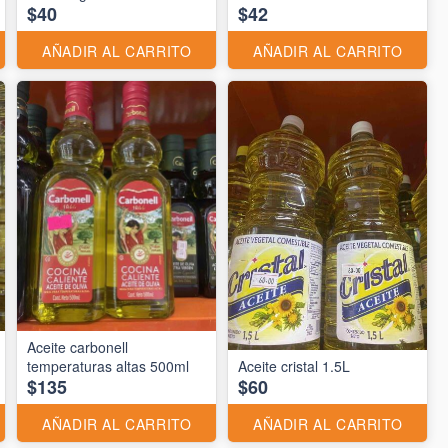
$40
$42
AÑADIR AL CARRITO
AÑADIR AL CARRITO
Aceite carbonell
temperaturas altas 500ml
Aceite cristal 1.5L
$135
$60
AÑADIR AL CARRITO
AÑADIR AL CARRITO