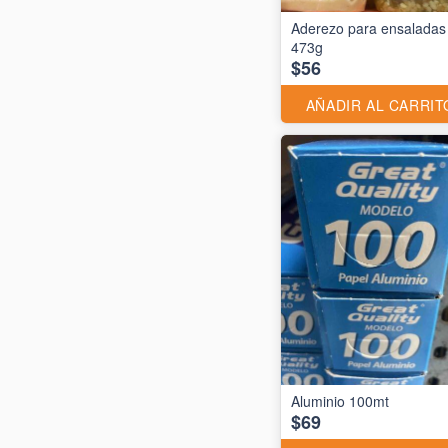
Aderezo para ensaladas
473g
$56
AÑADIR AL CARRIT
$69