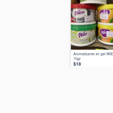
Aromatizante en gel WI
70gr
$18
AÑADIR AL CARRIT