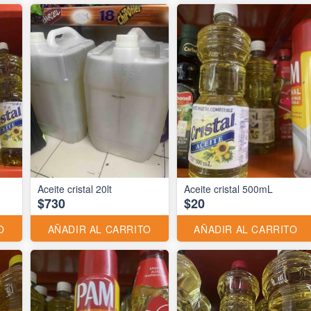
Aceite cristal 20lt
Aceite cristal 500mL
$730
$20
O
AÑADIR AL CARRITO
AÑADIR AL CARRITO