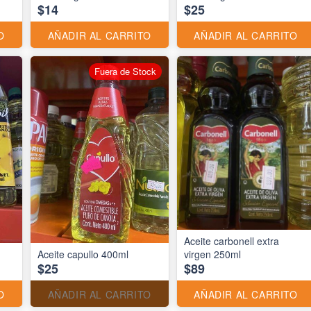
$14
$25
O
AÑADIR AL CARRITO
AÑADIR AL CARRITO
Fuera de Stock
Aceite carbonell extra
Aceite capullo 400ml
virgen 250ml
$25
$89
O
AÑADIR AL CARRITO
AÑADIR AL CARRITO